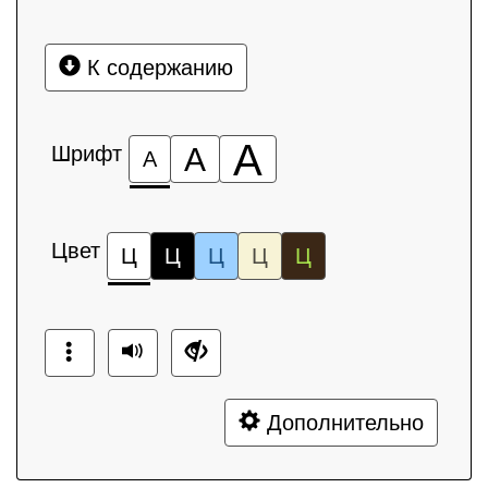
К содержанию
А
Шрифт
А
А
Цвет
Ц
Ц
Ц
Ц
Ц
Дополнительно