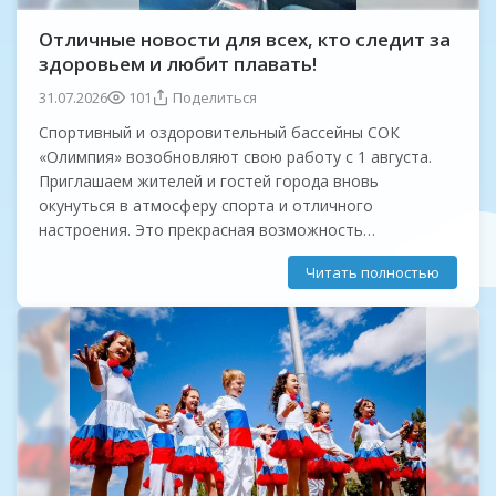
Отличные новости для всех, кто следит за
здоровьем и любит плавать!
31.07.2026
101
Поделиться
Спортивный и оздоровительный бассейны СОК
«Олимпия» возобновляют свою работу с 1 августа.
Приглашаем жителей и гостей города вновь
окунуться в атмосферу спорта и отличного
настроения. Это прекрасная возможность
поддержать физическую форму, снять напряжение
Читать полностью
после рабочего дня или просто весело провести...