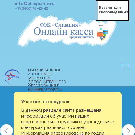
info@olimpia-nv.ru
Версия для
+7 (3466) 43-43-42
слабовидящих
МУНИЦИПАЛЬНОЕ
АВТОНОМНОЕ
УЧРЕЖДЕНИЕ
ДОПОЛНИТЕЛЬНОГО
ОБРАЗОВАНИЯ Г.
НИЖНЕВАРТОВСКА
"СПОРТИВНАЯ ШКОЛА"
Спортивная школа
Звезды ГТО
«Готов к труду и обороне» – это больше,
чем просто слова, это девиз нашего
коллектива!