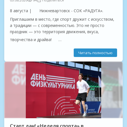
03.08.2026
94
Поделиться
8 августа |
Нижневартовск - СОК «РАДУГА».
Приглашаем в место, где спорт дружит с искусством,
а традиции — с современностью. Это не просто
праздник — это территория движения, вкуса,
творчества и драйва!
Старт - ровно в 10:00
Читать полностью
Экстремальный забег «Сила Самотлора»:
проверь себя на прочность!
...
Старт дан! «Неделя спорта» в