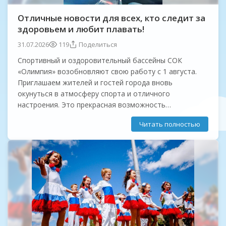
Отличные новости для всех, кто следит за
здоровьем и любит плавать!
31.07.2026
119
Поделиться
Спортивный и оздоровительный бассейны СОК
«Олимпия» возобновляют свою работу с 1 августа.
Приглашаем жителей и гостей города вновь
окунуться в атмосферу спорта и отличного
настроения. Это прекрасная возможность
поддержать физическую форму, снять напряжение
Читать полностью
после рабочего дня или просто весело провести...