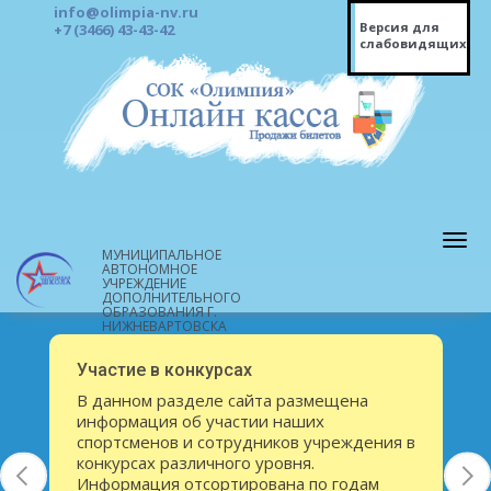
info@olimpia-nv.ru
Версия для
+7 (3466) 43-43-42
слабовидящих
МУНИЦИПАЛЬНОЕ
АВТОНОМНОЕ
УЧРЕЖДЕНИЕ
ДОПОЛНИТЕЛЬНОГО
ОБРАЗОВАНИЯ Г.
НИЖНЕВАРТОВСКА
"СПОРТИВНАЯ ШКОЛА"
Спортивная школа
Звезды ГТО
«Готов к труду и обороне» – это больше,
чем просто слова, это девиз нашего
коллектива!