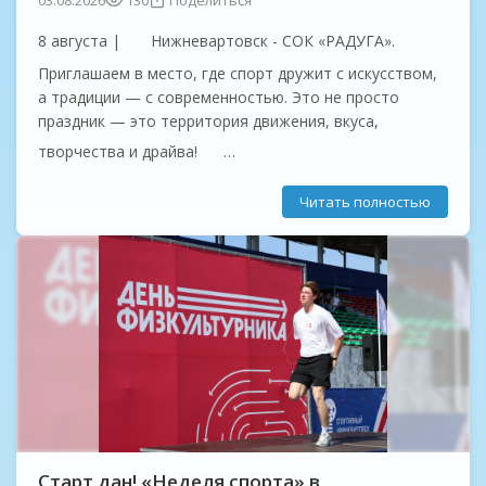
03.08.2026
130
Поделиться
8 августа |
Нижневартовск - СОК «РАДУГА».
Приглашаем в место, где спорт дружит с искусством,
а традиции — с современностью. Это не просто
праздник — это территория движения, вкуса,
творчества и драйва!
Старт - ровно в 10:00
Читать полностью
Экстремальный забег «Сила Самотлора»:
проверь себя на прочность!
...
Старт дан! «Неделя спорта» в