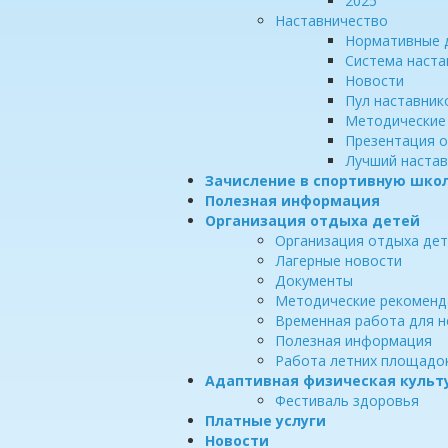
2025
Наставничество
Нормативные 
Система наста
Новости
Пул наставник
Методические
Презентация 
Лучший настав
Зачисление в спортивную шко
Полезная информация
Организация отдыха детей
Организация отдыха де
Лагерные новости
Документы
Методические рекоменд
Временная работа для 
Полезная информация
Работа летних площадо
Адаптивная физическая культ
Фестиваль здоровья
Платные услуги
Новости