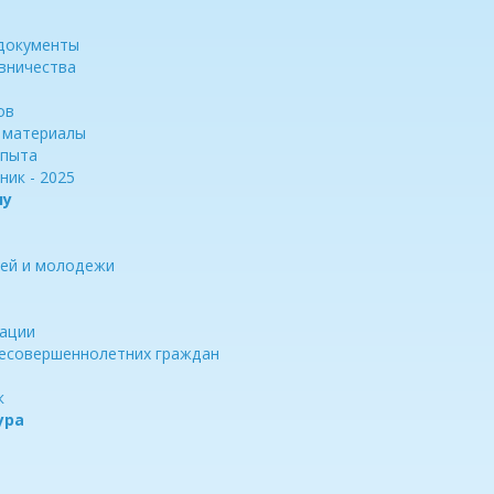
документы
вничества
ов
 материалы
опыта
ник - 2025
лу
тей и молодежи
ации
несовершеннолетних граждан
к
ура