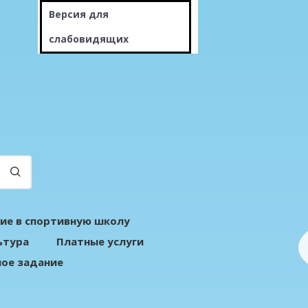
Версия для
слабовидящих
ие в спортивную школу
ьтура
Платные услуги
ое задание