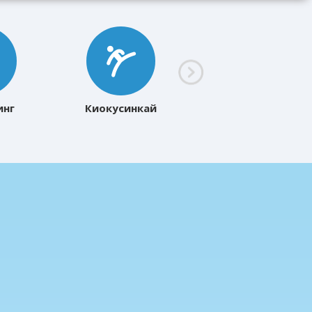
инг
Киокусинкай