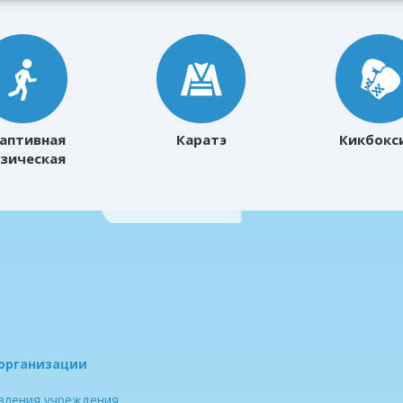
аптивная
Каратэ
Кикбокс
зическая
ультура
 организации
авления учреждения