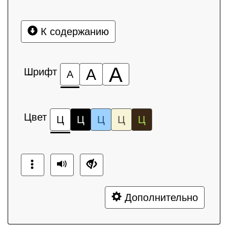
К содержанию
А
Шрифт
А
А
Цвет
Ц
Ц
Ц
Ц
Ц
Дополнительно