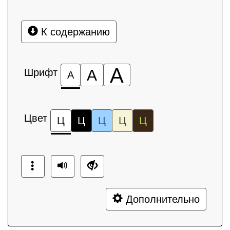
К содержанию
А
Шрифт
А
А
Цвет
Ц
Ц
Ц
Ц
Ц
Дополнительно