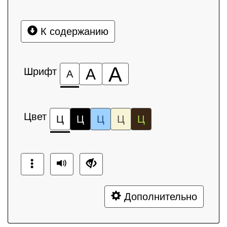
К содержанию
А
Шрифт
А
А
Цвет
Ц
Ц
Ц
Ц
Ц
Дополнительно