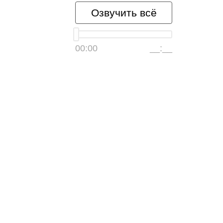
Озвучить всё
00:00
__:__