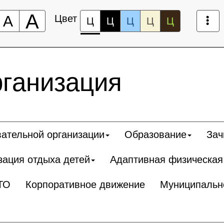
А
А
Цвет
Ц
Ц
Ц
Ц
Ц
рганизация
вательной организации
Образование
Зач
зация отдыха детей
Адаптивная физическая
ТО
Корпоративное движение
Муниципальн