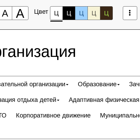
А
А
Цвет
Ц
Ц
Ц
Ц
Ц
рганизация
вательной организации
Образование
Зач
зация отдыха детей
Адаптивная физическая
ТО
Корпоративное движение
Муниципальн