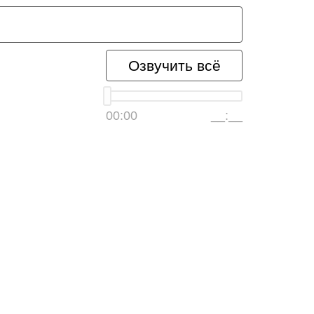
Озвучить всё
00:00
__:__