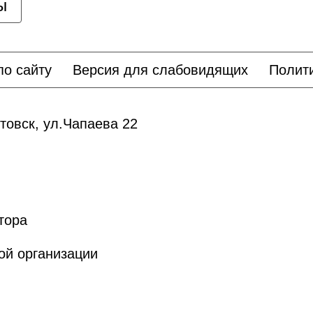
ы
по сайту
Версия для слабовидящих
Полит
овск, ул.Чапаева 22
,
тора
ой организации