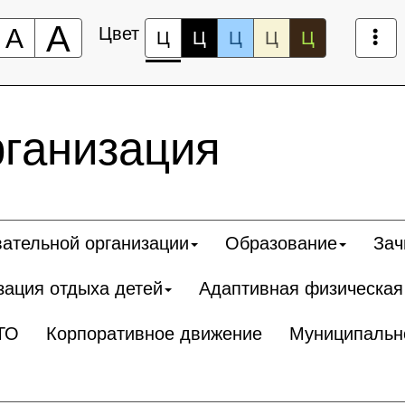
А
А
Цвет
Ц
Ц
Ц
Ц
Ц
рганизация
вательной организации
Образование
Зач
зация отдыха детей
Адаптивная физическая
ТО
Корпоративное движение
Муниципальн