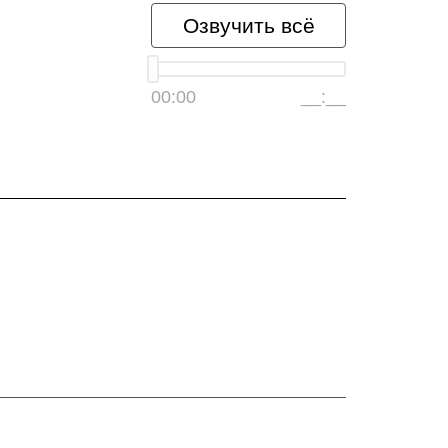
Озвучить всё
00:00
__:__