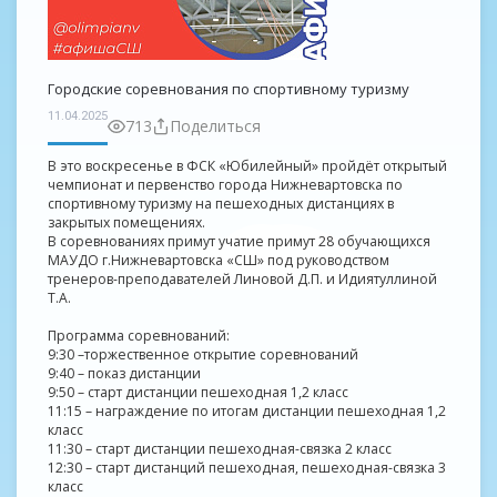
Городские соревнования по спортивному туризму
11.04.2025
713
Поделиться
В это воскресенье в ФСК «Юбилейный» пройдёт открытый
чемпионат и первенство города Нижневартовска по
спортивному туризму на пешеходных дистанциях в
закрытых помещениях.
В соревнованиях примут учатие примут 28 обучающихся
МАУДО г.Нижневартовска «СШ» под руководством
тренеров-преподавателей Линовой Д.П. и Идиятуллиной
Т.А.
Программа соревнований:
9:30 –торжественное открытие соревнований
9:40 – показ дистанции
9:50 – старт дистанции пешеходная 1,2 класс
11:15 – награждение по итогам дистанции пешеходная 1,2
класс
11:30 – старт дистанции пешеходная-связка 2 класс
12:30 – старт дистанций пешеходная, пешеходная-связка 3
класс