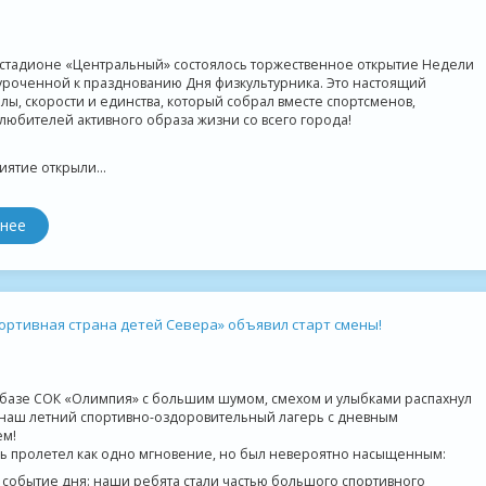
 стадионе «Центральный» состоялось торжественное открытие Недели
уроченной к празднованию Дня физкультурника. Это настоящий
лы, скорости и единства, который собрал вместе спортсменов,
любителей активного образа жизни со всего города!
ятие открыли...
нее
ортивная страна детей Севера» объявил старт смены!
 базе СОК «Олимпия» с большим шумом, смехом и улыбками распахнул
 наш летний спортивно-оздоровительный лагерь с дневным
м!
ь пролетел как одно мгновение, но был невероятно насыщенным:
событие дня: наши ребята стали частью большого спортивного