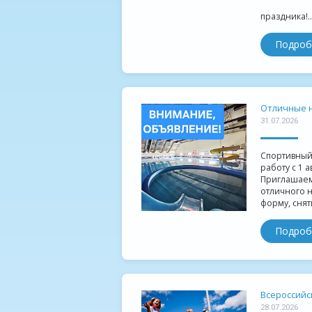
праздника!..
Подроб
Отличные н
31.07.2026
Спортивный
работу с 1 а
Приглашаем 
отличного 
форму, снят
Подроб
Всероссийс
28.07.2026