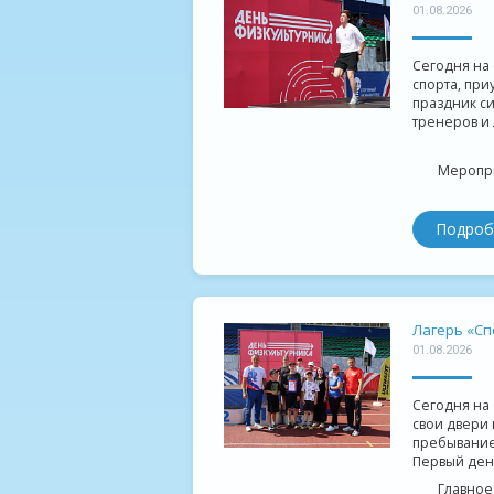
01.08.2026
Сегодня на
спорта, при
праздник си
тренеров и 
Меропри
Подроб
Лагерь «Сп
01.08.2026
Сегодня на
свои двери
пребывание
Первый ден
Главное 