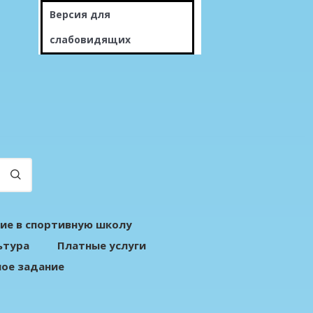
Версия для
слабовидящих
ие в спортивную школу
ьтура
Платные услуги
ое задание