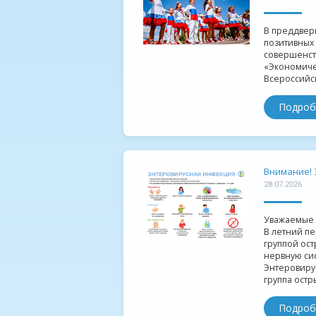
В преддвери
позитивных 
совершенст
«Экономиче
Всероссийск
Подроб
Внимание! 
28.07.2026
Уважаемые 
В летний п
группой ост
нервную сис
Энтеровиру
группа острых
Подроб