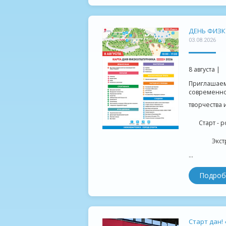
ДЕНЬ ФИЗК
03.08.2026
8 августа |
Приглашаем 
современнос
творчества 
Старт - р
Экст
...
Подроб
Старт дан!