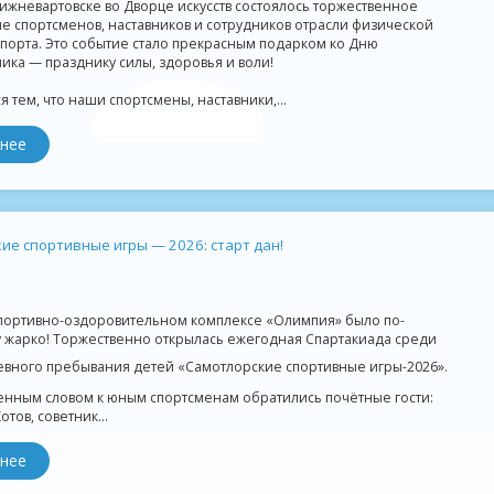
ижневартовске во Дворце искусств состоялось торжественное
 спортсменов, наставников и сотрудников отрасли физической
спорта. Это событие стало прекрасным подарком ко Дню
ика — празднику силы, здоровья и воли!
 тем, что наши спортсмены, наставники,...
нее
ие спортивные игры — 2026: старт дан!
спортивно-оздоровительном комплексе «Олимпия» было по-
 жарко! Торжественно открылась ежегодная Спартакиада среди
евного пребывания детей «Самотлорские спортивные игры-2026».
енным словом к юным спортсменам обратились почётные гости:
Котов, советник...
нее