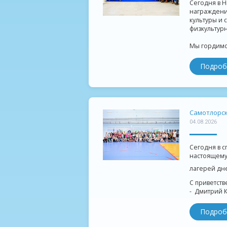
Сегодня в Н
награждение
культуры и 
физкультурн
Мы гордимся
Подроб
Самотлорск
04.08.2026
Сегодня в 
настоящему
лагерей дн
С приветств
- ️ Дмитрий 
Подроб