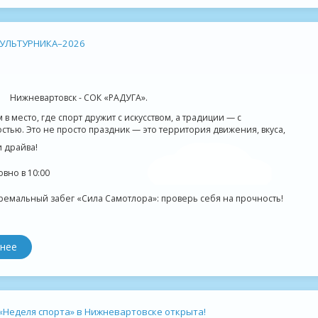
УЛЬТУРНИКА–2026
Нижневартовск - СОК «РАДУГА».
в место, где спорт дружит с искусством, а традиции — с
тью. Это не просто праздник — это территория движения, вкуса,
и драйва!
овно в 10:00
ремальный забег «Сила Самотлора»: проверь себя на прочность!
нее
 «Неделя спорта» в Нижневартовске открыта!