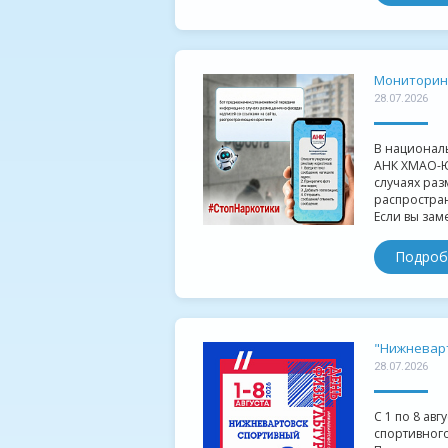
Мониторин
28.07.2026
В национал
АНК ХМАО-Ю
случаях раз
распростра
Если вы зам
Подроб
"Нижневарт
28.07.2026
С 1 по 8 авг
спортивного