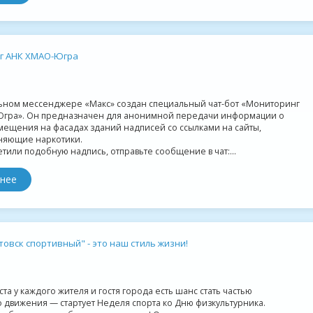
г АНК ХМАО-Югра
ьном мессенджере «Макс» создан специальный чат-бот «Мониторинг
гра». Он предназначен для анонимной передачи информации о
мещения на фасадах зданий надписей со ссылками на сайты,
няющие наркотики.
етили подобную надпись, отправьте сообщение в чат:...
нее
овск спортивный" - это наш стиль жизни!
уста у каждого жителя и гостя города есть шанс стать частью
 движения — стартует Неделя спорта ко Дню физкультурника.