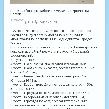
Наши кикбоксёры забрали 7 медалей первенства
России
31.05.2026
184
Поделиться
С 27 по 31 мая в городе Одинцово прошло первенство
России по виду спорта кикбоксинг» в дисциплине:
«поинтфайтинг», посвященные Году единства народов
России.
Воспитанники спортивной школы города Нижневартовска
показали достойный результат и забрали 7 медалей
соревнований.
Девушки 13-15 лет,
3 место - Насонова Ульяна, весоввя категория 46 кг,
3 место - Шаблиенко Елизавета, весовая категория 55 кг.
Юноши 13-15 лет,
1 место - Бондарцев Артур, весовая категория 37 кг.
Юниорки 16-18 лет,
1 место - Камболатова Дженнет, весовая категория 50 кг.
Юниоры 16-18 лет,
2 место - Гарфутдинов Вадим весовая категория 57 кг,
2 место - Вазерский Илья, весовая категория 89 кг,
1 место - Гарфутдинов Азат, весовая категория 74 кг.
Поздравляем наших спортсменов и их наставника