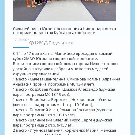
Сильнейшие в Югре: воспитанники Нижневартовска
покорили пьедестал Кубка по акробатике
17.05.2026
1280
Поделиться
С 14 по 17 мая в Ханты-Мансийске проходил открытый
кубок ХМАО-Югры по спортивной акробатике.
Воспитанники спортивной школы города Нижневартовска
достойно выступили и забрали множество медалей
окружных соревнований.
1 место - Сычева Евангелина, Смирнова Полина, Апракина
Анастасия (тройка, программа МС 13-19 лет),
1 место - Кодобаев Роман, Шмаков Александр (мужская
пара, программа МС 13-19 лет),
1 место - Воробьева Вероника, Нехорошкина Устина
(женская пара, программа 1 сп.р. 10-16 лет),
1 место - Белицкий Иван, Романов Ростислав (мужская
пара, программа 1 сп.р. 10-16 лет),
1 место - Валинкевич Савелий, Гурко Сергей (мужская
пара, программа 2 сп.р. 9-15 лет),
2 место - Игумнова Евгения, Корниенко Мария (женская