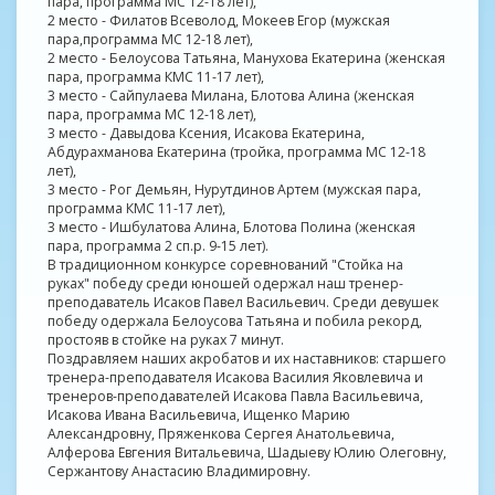
пара, программа МС 12-18 лет),
2 место - Филатов Всеволод, Мокеев Егор (мужская
пара,программа МС 12-18 лет),
2 место - Белоусова Татьяна, Манухова Екатерина (женская
пара, программа КМС 11-17 лет),
3 место - Сайпулаева Милана, Блотова Алина (женская
пара, программа МС 12-18 лет),
3 место - Давыдова Ксения, Исакова Екатерина,
Абдурахманова Екатерина (тройка, программа МС 12-18
лет),
3 место - Рог Демьян, Нурутдинов Артем (мужская пара,
программа КМС 11-17 лет),
3 место - Ишбулатова Алина, Блотова Полина (женская
пара, программа 2 сп.р. 9-15 лет).
В традиционном конкурсе соревнований "Стойка на
руках" победу среди юношей одержал наш тренер-
преподаватель Исаков Павел Васильевич. Среди девушек
победу одержала Белоусова Татьяна и побила рекорд,
простояв в стойке на руках 7 минут.
Поздравляем наших акробатов и их наставников: старшего
тренера-преподавателя Исакова Василия Яковлевича и
тренеров-преподавателей Исакова Павла Васильевича,
Исакова Ивана Васильевича, Ищенко Марию
Александровну, Пряженкова Сергея Анатольевича,
Алферова Евгения Витальевича, Шадыеву Юлию Олеговну,
Сержантову Анастасию Владимировну.