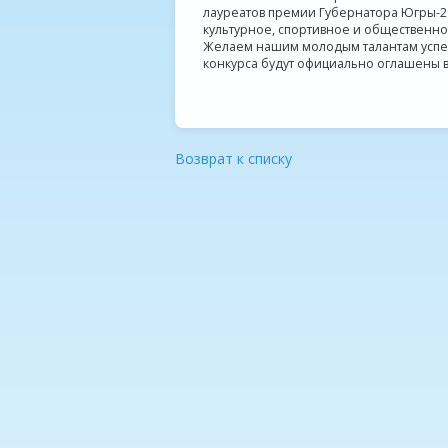
лауреатов премии Губернатора Югры-20
культурное, спортивное и общественн
Желаем нашим молодым талантам успеха
конкурса будут официально оглашены в
Возврат к списку