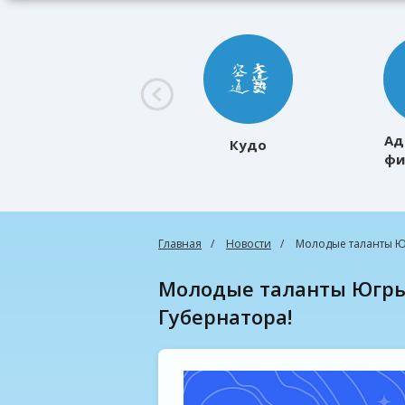
Ад
Кудо
фи
к
Главная
Новости
Молодые таланты Ю
Молодые таланты Югры борются за престижную Премию
Губернатора!