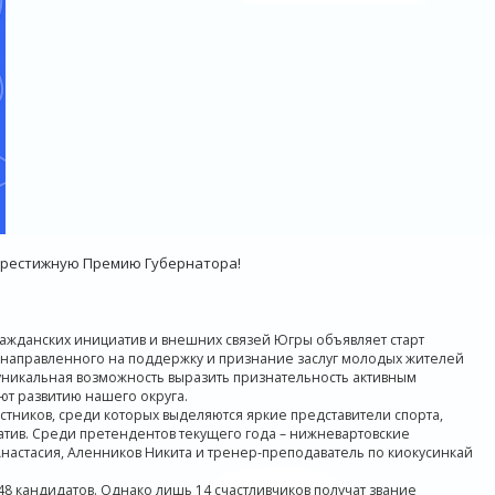
престижную Премию Губернатора!
ажданских инициатив и внешних связей Югры объявляет старт
 направленного на поддержку и признание заслуг молодых жителей
то уникальная возможность выразить признательность активным
ют развитию нашего округа.
стников, среди которых выделяются яркие представители спорта,
атив. Среди претендентов текущего года – нижневартовские
Анастасия, Аленников Никита и тренер-преподаватель по киокусинкай
8 кандидатов. Однако лишь 14 счастливчиков получат звание