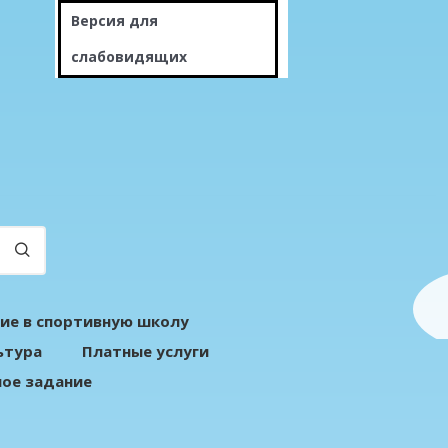
Версия для
слабовидящих
ие в спортивную школу
ьтура
Платные услуги
ое задание