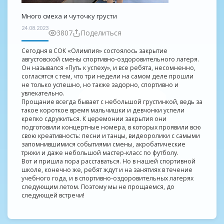
Много смеха и чуточку грусти
24.08.2023
3807
Поделиться
Сегодня в СОК «Олимпия» состоялось закрытие
августовской смены спортивно-оздоровительного лагеря.
Он назывался «Путь к успеху», и все ребята, несомненно,
согласятся с тем, что три недели на самом деле прошли
не только успешно, но также задорно, спортивно и
увлекательно.
Прощание всегда бывает с небольшой грустинкой, ведь за
такое короткое время мальчишки и девчонки успели
крепко сдружиться. К церемонии закрытия они
подготовили концертные номера, в которых проявили всю
свою креативность: песни и танцы, видеоролики с самыми
запомнившимися событиями смены, акробатические
трюки и даже небольшой мастер-класс по футболу.
Вот и пришла пора расставаться. Но в нашей спортивной
школе, конечно же, ребят ждут и на занятиях в течение
учебного года, и в спортивно-оздоровительных лагерях
следующим летом. Поэтому мы не прощаемся, до
следующей встречи!