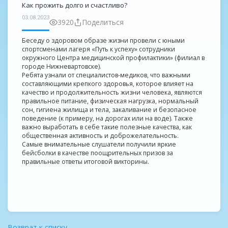
Как прожить долго и счастливо?
03.08.2023
3920
Поделиться
Беседу о здоровом образе жизни провели с юными
спортсменами лагеря «Путь к успеху» сотрудники
окружного Центра медицинской профилактики» (филиал в
городе Нижневартовске).
Ребята узнали от специалистов-медиков, что важными
составляющими крепкого здоровья, которое влияет на
качество и продолжительность жизни человека, являются
правильное питание, физическая нагрузка, нормальный
сон, гигиена жилища и тела, закаливание и безопасное
поведение (к примеру, на дорогах или на воде). Также
важно выработать в себе такие полезные качества, как
общественная активность и доброжелательность.
Самые внимательные слушатели получили яркие
бейсболки в качестве поощрительных призов за
правильные ответы итоговой викторины.
Возврат к списку