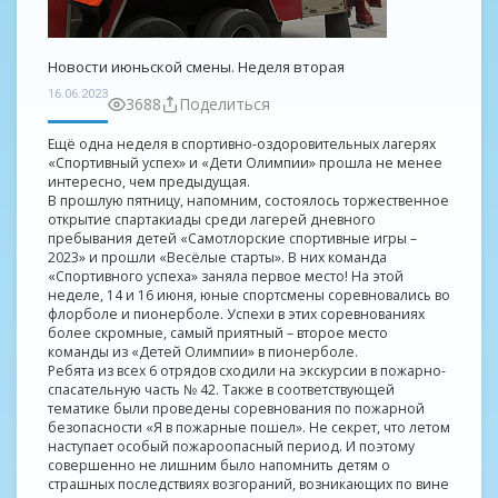
Новости июньской смены. Неделя вторая
16.06.2023
3688
Поделиться
Ещё одна неделя в спортивно-оздоровительных лагерях
«Спортивный успех» и «Дети Олимпии» прошла не менее
интересно, чем предыдущая.
В прошлую пятницу, напомним, состоялось торжественное
открытие спартакиады среди лагерей дневного
пребывания детей «Самотлорские спортивные игры –
2023» и прошли «Весёлые старты». В них команда
«Спортивного успеха» заняла первое место! На этой
неделе, 14 и 16 июня, юные спортсмены соревновались во
флорболе и пионерболе. Успехи в этих соревнованиях
более скромные, самый приятный – второе место
команды из «Детей Олимпии» в пионерболе.
Ребята из всех 6 отрядов сходили на экскурсии в пожарно-
спасательную часть № 42. Также в соответствующей
тематике были проведены соревнования по пожарной
безопасности «Я в пожарные пошел». Не секрет, что летом
наступает особый пожароопасный период. И поэтому
совершенно не лишним было напомнить детям о
страшных последствиях возгораний, возникающих по вине