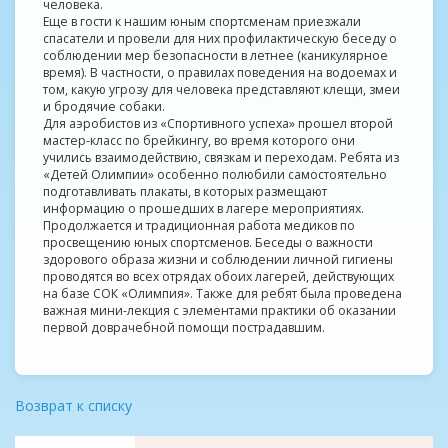
человека.
Еще в гости к нашим юным спортсменам приезжали
спасатели и провели для них профилактическую беседу о
соблюдении мер безопасности в летнее (каникулярное
время). В частности, о правилах поведения на водоемах и
том, какую угрозу для человека представляют клещи, змеи
и бродячие собаки.
Для аэробистов из «Спортивного успеха» прошел второй
мастер-класс по брейкингу, во время которого они
учились взаимодействию, связкам и переходам. Ребята из
«Детей Олимпии» особенно полюбили самостоятельно
подготавливать плакаты, в которых размещают
информацию о прошедших в лагере мероприятиях.
Продолжается и традиционная работа медиков по
просвещению юных спортсменов. Беседы о важности
здорового образа жизни и соблюдении личной гигиены
проводятся во всех отрядах обоих лагерей, действующих
на базе СОК «Олимпия». Также для ребят была проведена
важная мини-лекция с элементами практики об оказании
первой доврачебной помощи пострадавшим.
Возврат к списку