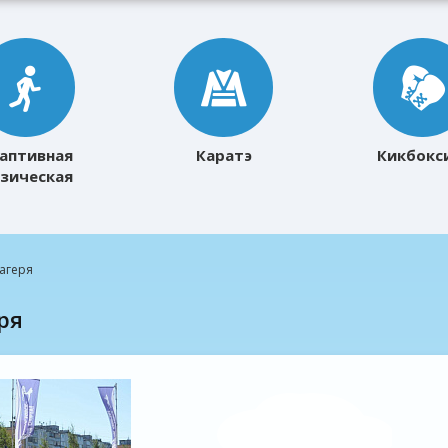
аптивная
Каратэ
Кикбокс
зическая
ультура
агеря
ря