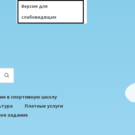
Версия для
слабовидящих
ие в спортивную школу
ьтура
Платные услуги
ое задание