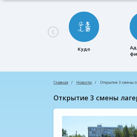
Ад
Кудо
фи
к
Главная
Новости
Открытие 3 смены л
Открытие 3 смены лаге