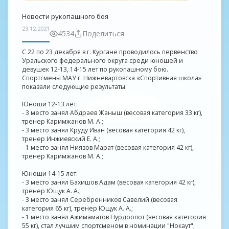
Новости рукопашного боя
23.12.2021
4534
Поделиться
С 22 по 23 декабря в г. Кургане проводилось первенство
Уральского федерального округа среди юношей и
девушек 12-13, 14-15 лет по рукопашному бою.
Спортсмены МАУ г. Нижневартовска «Спортивная школа»
показали следующие результаты:
Юноши 12-13 лет:
- 3 место занял Абдраев Жаныш (весовая категория 33 кг),
тренер Каримжанов М. А.;
- 3 место занял Круду Иван (весовая категория 42 кг),
тренер Инжиевский Е. А.;
- 1 место занял Ниязов Марат (весовая категория 42 кг),
тренер Каримжанов М. А.;
Юноши 14-15 лет:
- 3 место занял Бахишов Адам (весовая категория 42 кг),
тренер Ющук А. А.;
- 3 место занял Серебренников Савелий (весовая
категория 65 кг), тренер Ющук А. А.;
- 1 место занял Ажимаматов Нурдоолот (весовая категория
55 кг), стал лучшим спортсменом в номинации "Нокаут",