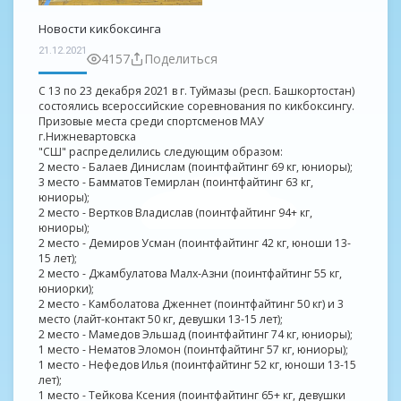
Новости кикбоксинга
21.12.2021
4157
Поделиться
С 13 по 23 декабря 2021 в г. Туймазы (респ. Башкортостан)
состоялись всероссийские соревнования по кикбоксингу.
Призовые места среди спортсменов МАУ
г.Нижневартовска
"СШ" распределились следующим образом:
2 место - Балаев Динислам (поинтфайтинг 69 кг, юниоры);
3 место - Бамматов Темирлан (поинтфайтинг 63 кг,
юниоры);
2 место - Вертков Владислав (поинтфайтинг 94+ кг,
юниоры);
2 место - Демиров Усман (поинтфайтинг 42 кг, юноши 13-
15 лет);
2 место - Джамбулатова Малх-Азни (поинтфайтинг 55 кг,
юниорки);
2 место - Камболатова Дженнет (поинтфайтинг 50 кг) и 3
место (лайт-контакт 50 кг, девушки 13-15 лет);
2 место - Мамедов Эльшад (поинтфайтинг 74 кг, юниоры);
1 место - Нематов Эломон (поинтфайтинг 57 кг, юниоры);
1 место - Нефедов Илья (поинтфайтинг 52 кг, юноши 13-15
лет);
1 место - Тейкова Ксения (поинтфайтинг 65+ кг, девушки