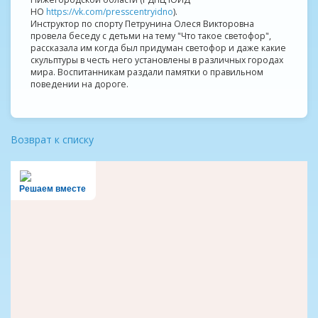
НО
https://vk.com/presscentryidno
).
Инструктор по спорту Петрунина Олеся Викторовна
провела беседу с детьми на тему "Что такое светофор",
рассказала им когда был придуман светофор и даже какие
скульптуры в честь него установлены в различных городах
мира. Воспитанникам раздали памятки о правильном
поведении на дороге.
Возврат к списку
Решаем вместе