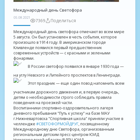
Международный день Светофора
05.08.2021
7369
Поделиться
Международный день светофора отмечают во всем мире
5 августа. Он был установлен в честь события, которое
произошло в 1914 году. В американском городе
Кливленде появился первый предшественник
современных устройств — с красными и зелеными
фонарями.
В России светофор появился в январе 1930 года —
на углу Невского и Литейного проспектов в Ленинграде.
Этот праздник — еще один повод напомнить всем
участникам дорожного движения и, в первую очередь,
детям о необходимости строго соблюдать правила
поведения на проезжей части.
Воспитанники спортивно-оздоровительного лагеря
дневного пребывания "Путь к успеху" на базе МАУ
г.Нижневартовска "Спортивная школа" приняли участие в
челлендже
#СВЕТОФОРМОЙДРУГ
, посвященному
Международному дню Светофора, организованным
региональным детским пресс-центром ЮИД
Нижегородской области (РДПЦ ЮИД