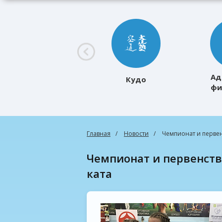
Ад
Кудо
фи
к
Главная
Новости
Чемпионат и первен
Чемпионат и первенство ХМАО-Югры по киокусинкай в разде
ката