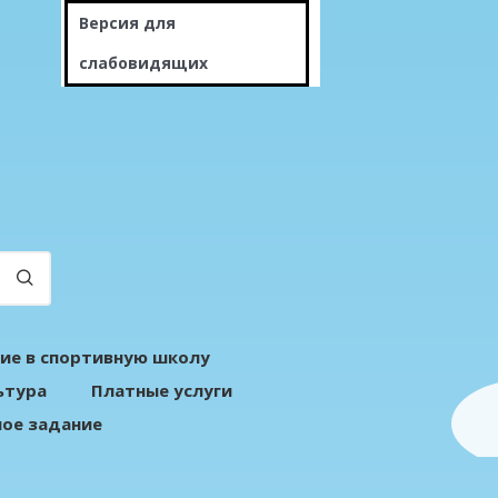
Версия для
слабовидящих
ие в спортивную школу
ьтура
Платные услуги
ое задание