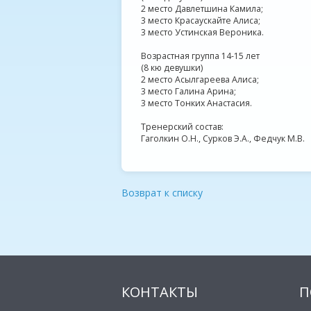
2 место Давлетшина Камила;
3 место Красаускайте Алиса;
3 место Устинская Вероника.
Возрастная группа 14-15 лет
(8 кю девушки)
2 место Асылгареева Алиса;
3 место Галина Арина;
3 место Тонких Анастасия.
Тренерский состав:
Гаголкин О.Н., Сурков Э.А., Федчук М.В.
Возврат к списку
КОНТАКТЫ
П