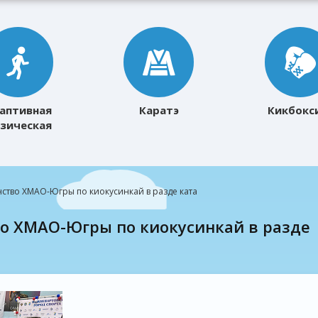
аптивная
Каратэ
Кикбокс
зическая
ультура
ство ХМАО-Югры по киокусинкай в разде ката