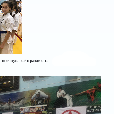
по киокусинкай в разде ката