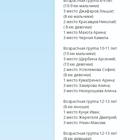
Возрастная группа 8-9 лет
(10-9 кю мальчики)
3 место Джафаров Эльшат;
(8 кю мальчики)
2 место Красавцев Николай;
( 8 кю девочки)
1 место Махота Арина;
3 место Черная Камила.
Возрастная группа 10-11 лет
(10 кю мальчики)
3 место Щербина Арсений;
(10 кю девочки)
2 место Устелемова София;
(8 кю девочки)
1 место Куматренко Арина;
3 место Закирова Алина;
3 место Нехорошева Алена.
Возрастная группа 12-13 лет
(8 кю юноши)
1 место Кучук Иван;
2 место Жерегеля Дмитрий;
3 место Уткин Максим.
Возрастная группа 12-13 лет
(8 кю девушки)