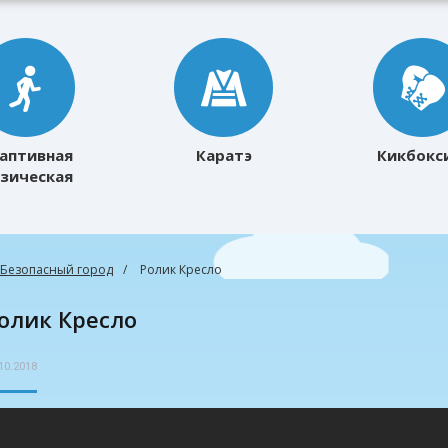
аптивная
Каратэ
Кикбокс
зическая
ультура
Безопасный город
Ролик Кресло
Ролик Кресло
10.2018