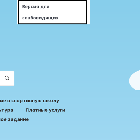
Версия для
слабовидящих
ие в спортивную школу
ьтура
Платные услуги
ое задание