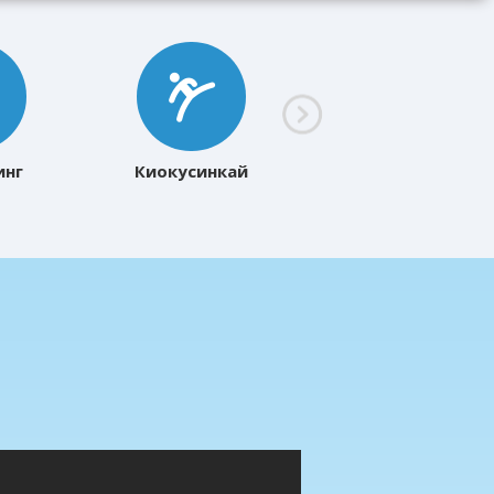
инг
Киокусинкай