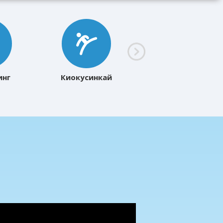
инг
Киокусинкай