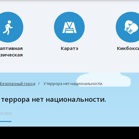
аптивная
Каратэ
Кикбокс
зическая
ультура
Безопасный город
У террора нет национальности.
У террора нет национальности.
10.2018