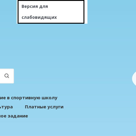
Версия для
слабовидящих
ие в спортивную школу
ьтура
Платные услуги
ое задание