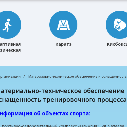
аптивная
Каратэ
Кикбокс
зическая
ультура
организации
Материально-техническое обеспечение и оснащенность
ение и
снащенность тренировочного процесса
нформация об объектах спорта:
 Спортивно-оздоровительный комплекс «Олимпия», ул. Чапаева, 