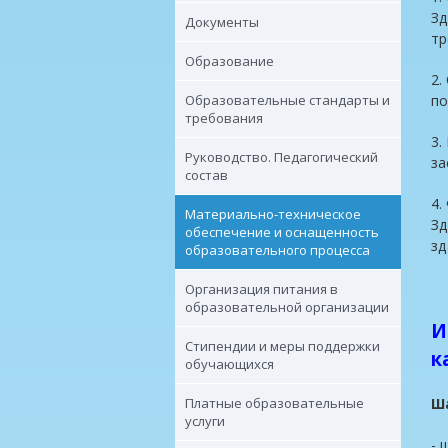
Зд
Документы
тр
Образование
2.
Образовательные стандарты и
по
требования
3.
Руководство. Педагогический
за
состав
4.
Материально-техническое
Зд
обеспечение и оснащенность
зд
образовательного процесса
Организация питания в
образовательной организации
И
Стипендии и меры поддержки
к
обучающихся
Платные образовательные
Ша
услуги
- 