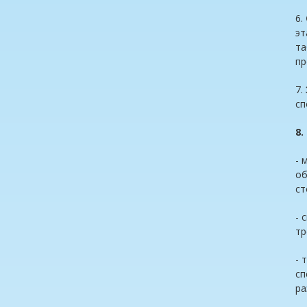
6.
эт
та
пр
7.
сп
8
- 
об
ст
- 
тр
- 
сп
ра