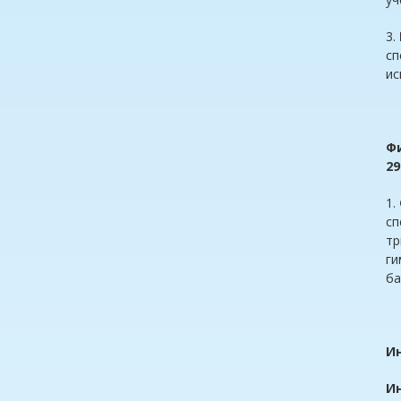
3.
сп
ис
Ф
29
1.
сп
тр
ги
ба
Ин
И