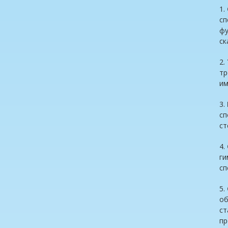
1.
сп
фу
ск
2.
тр
им
3.
сп
ст
4.
ги
сп
5.
об
ст
пр