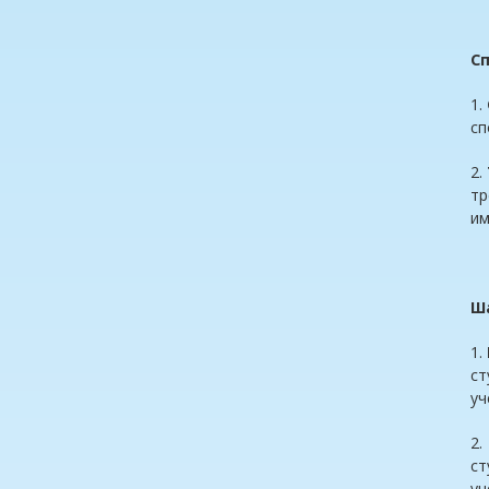
Сп
1.
сп
2.
тр
им
Ша
1.
ст
уч
2
ст
уч