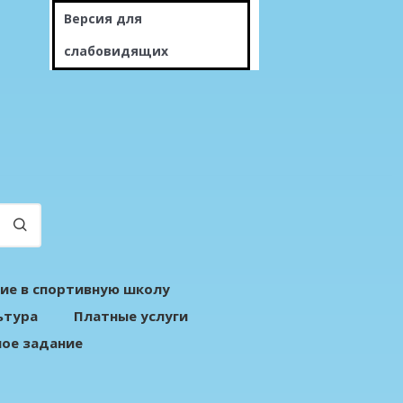
Версия для
слабовидящих
ие в спортивную школу
ьтура
Платные услуги
ое задание