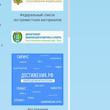
я
Федеральный список
экстремистских материалов
я
 с
Достижения