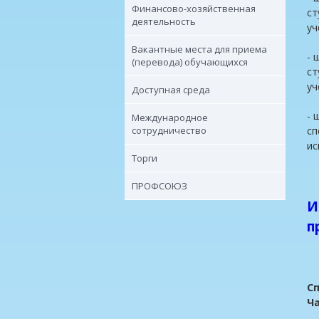
Финансово-хозяйственная
ст
деятельность
уч
Вакантные места для приема
- 
(перевода) обучающихся
ст
уч
Доступная среда
- 
Международное
сотрудничество
сп
ис
Торги
ПРОФСОЮЗ
И
п
С
Ча