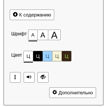
К содержанию
А
Шрифт
А
А
Цвет
Ц
Ц
Ц
Ц
Ц
Дополнительно