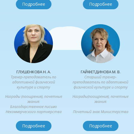
Подробнее
Подробнее
ГЛУШЕНКОВА Н. А.
ГАЙФЕТДИНОВА М. В.
Тренер-преподаватель по
Старший тренер-
адаптивной физической
преподаватель по адаптивной
культуре и спорту
физической культуре и спорту
Награды (поощрения), почетные
Награды(поощрения), почетные
звания:
звания:
Благодарственное письмо
Некоммерческого партнерства
Почетный знак Министерства
центра...
спорта "Отличник физической...
Подробнее
Подробнее