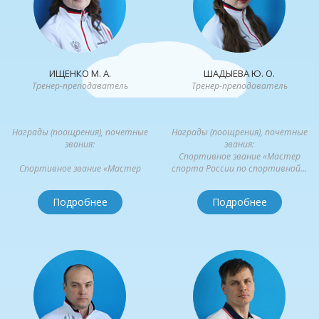
ИЩЕНКО М. А.
ШАДЫЕВА Ю. О.
Тренер-преподаватель
Тренер-преподаватель
Награды (поощрения), почетные
Награды (поощрения), почетные
звания:
звания:
Спортивное звание «Мастер
Спортивное звание «Мастер
спорта России по спортивной...
спорта СССР по акробатике» от
30.06.1989...
Подробнее
Подробнее