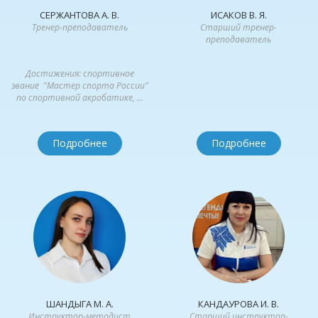
СЕРЖАНТОВА А. В.
ИСАКОВ В. Я.
Тренер-преподаватель
Старший тренер-
преподаватель
Достижения: спортивное
звание "Мастер спорта России"
по спортивной акробатике, ...
Подробнее
Подробнее
ШАНДЫГА М. А.
КАНДАУРОВА И. В.
Инструктор-методист
Старший инструктор-