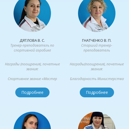
ДЯТЛОВА В. С.
ГНАТЧЕНКО В. П.
Тренер-преподаватель по
Старший тренер-
спортивной аэробике
преподаватель
Награды (поощрения), почетные
Награды(поощрения), почетные
звания:
звания:
Спортивное звание «Мастер
Благодарность Министерства
спорта России по спортивной
спорта РФ Почетная грамота ...
акробатике»,...
Подробнее
Подробнее