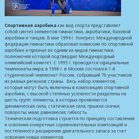
Спортивная аэробика
как вид спорта представляет
собой синтез элементов гимнастики, акробатики, базовой
аэробики и танцев. В мае 1994 г. Конгресс Международной
федерации гимнастики образовал комиссию по спортивной
аэробике и признал ее одним из видов гимнастики,
полномочия которой подтвердил Международный
олимпийский комитет. С 1995 г. проводятся официальные
Чемпионаты мира; в 1998 г. в Москве состоялся 1-й
студенческий чемпионат России, собравший 76 участников
из разных регионов страны.
Весь набор элементов,
которые могут быть включены в композицию спортивной
аэробики, с высокой степенью условности разделены на
шесть групп: элементы, в которых проявляются
динамическая сила, статическая сила; прыжки-скачки;
повороты; махи; равновесия; гибкость.
Техническая подготовка строится по принципу составления
и освоения конкретных соревновательных композиций и
постепенного расширения двигательного запаса за счет
освоения новых элементов.