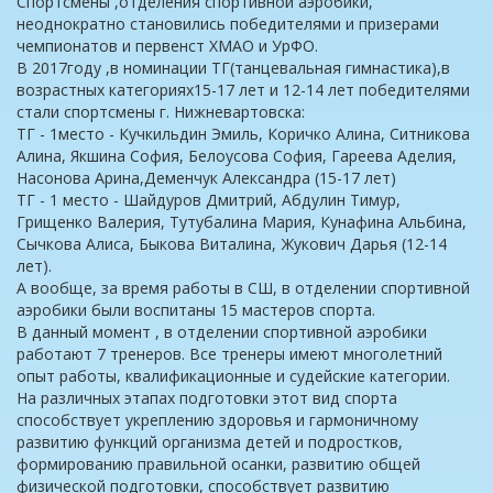
Спортсмены ,отделения спортивной аэробики,
неоднократно становились победителями и призерами
чемпионатов и первенст ХМАО и УрФО.
В 2017году ,в номинации ТГ(танцевальная гимнастика),в
возрастных категориях15-17 лет и 12-14 лет победителями
стали спортсмены г. Нижневартовска:
ТГ - 1место - Кучкильдин Эмиль, Коричко Алина, Ситникова
Алина, Якшина София, Белоусова София, Гареева Аделия,
Насонова Арина,Деменчук Александра (15-17 лет)
ТГ - 1 место - Шайдуров Дмитрий, Абдулин Тимур,
Грищенко Валерия, Тутубалина Мария, Кунафина Альбина,
Сычкова Алиса, Быкова Виталина, Жукович Дарья (12-14
лет).
А вообще, за время работы в СШ, в отделении спортивной
аэробики были воспитаны 15 мастеров спорта.
В данный момент , в отделении спортивной аэробики
работают 7 тренеров. Все тренеры имеют многолетний
опыт работы, квалификационные и судейские категории.
На различных этапах подготовки этот вид спорта
способствует укреплению здоровья и гармоничному
развитию функций организма детей и подростков,
формированию правильной осанки, развитию общей
физической подготовки, способствует развитию