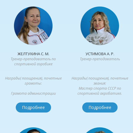
ЖЕЛТУХИНА С. М.
УСТИМОВА А. Р.
Тренер-преподаватель по
Тренер-преподаватель
спортивной аэробике
Награды( поощрения), почетные
Награды( поощрения), почетные
грамоты:
звания:
Мастер спорта СССР по
Грамота администрации
спортивной акробатике.
города городской
межведомственной комиссией...
Почетная...
Подробнее
Подробнее