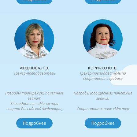
АКСЕНОВА Л. В.
КОРИЧКО Ю. В.
Тренер-преподаватель
Тренер-преподаватель по
спортивной аэробике
Награды (поощрения), почетные
Награды (поощрения), почетные
звания:
звания:
Благодарность Министра
спорта Российской Федерации,
Спортивное звание «Мастер
приказ №143-НГ...
спорта СССР по гимнастике
художественной»...
Подробнее
Подробнее