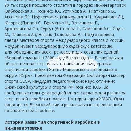
90-тых годов прошлого столетия в городах Нижневартовск
(Заблодская Л., Коричко Ю., Устимова А., Гнатченко В.,
Аксенова Л.), Нефтеюганск (Капируллина Н., Кудряшова Л.),
Югорск (Павлов С., Ефименко Н., Вотинцева Г.,
Аржанникова О.), Сургут (Антонова Т., Самсонов А.С., Саута
М., Плявских А.), Нягань (Головлева В.). Подготовлена
плеяда мастеров спорта международного класса и России,
4 судьи имеют международную судейскую категорию.
Для объединения всех тренеров и для создания единой
сборной команды в 2000 году была создана Региональная
общественная спортивная организация «Федерация
спортивной аэробики Ханты-Мансийского автономного
округа-Югры». Президентом Федерации был избран мастер
спорта СССР, кандидат педагогических наук, отличник
физической культуры и спорта РФ Коричко Ю.В.. За
пройденные годы федерацией много сделано для развития
спортивной аэробики в округе. На территории ХМАО-Югры
проводятся Всероссийские и региональные соревнования
по спортивной аэробике.
История развития спортивной аэробики в
Нижневартовске