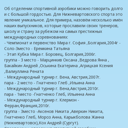
Об отделении спортивной аэробики можно говорить долго
и с большой гордостью. Для Нижневартовского спорта это
явление уникальное. Для примера, назовём несколько имён
наших выпускников, которые прославили своих тренеров,
школу и страну за рубежом на самых престижных
международных соревнованиях:
- Чемпионат и первенство Мира г. София ,Болгария,2004г -
Соло-3место - Еремкина Татьяна
- Этап Кубка Мира г. Боровец, Болгария,2006г.
группа - 3 место - Марцинкив Оксана ,Ведрова Янна ,
Бакайкин Андрей ,Оськина Екатерина ,Агрицкая Ксения
,Валиуллина Рената
- Международный турнир г. Вена, Австрия,2007г.
пара - 2 место - Гнатченко Глеб ,Ильина Анна
- Международный турнир г. Вена,Австрия,2010г.
пара - 1место -Гнатченко Глеб, Ильинна Анна
- Международный турнир г. Клермон -
Ферран,Франция,2010г.
группа - 3место -Аксенов Никита ,Аверкин Никита,
Гнатченко Глеб, Мороз Анна, Карыкболова Жанна
(Нижневартовск),Кох Андрей (Сургут).