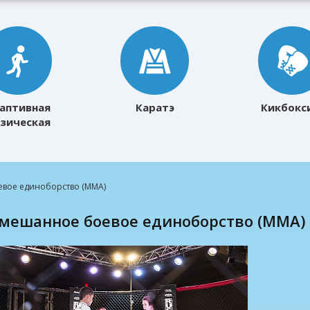
аптивная
Каратэ
Кикбокс
зическая
ультура
вое единоборство (ММА)
Смешанное боевое единоборство (ММА)