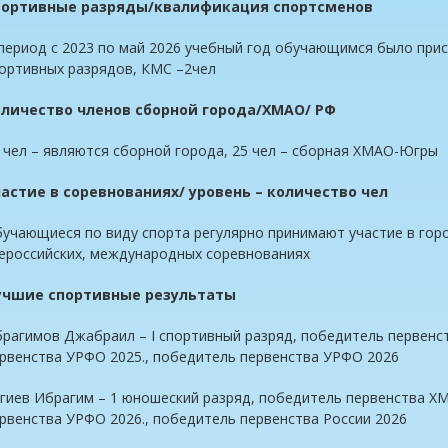
портивные разряды/квалификация спортсменов
период с 2023 по май 2026 учебный год обучающимся было присв
ортивных разрядов, КМС –2чел
оличество членов сборной города/ХМАО/ РФ
 чел – являются сборной города, 25 чел – сборная ХМАО-Югры
астие в соревнованиях/ уровень – количество чел
учающиеся по виду спорта регулярно принимают участие в горо
ероссийских, международных соревнованиях
учшие спортивные результаты
рагимов Джабраил – I спортивный разряд, победитель первенс
рвенства УРФО 2025., победитель первенства УРФО 2026
гиев Ибрагим – 1 юношеский разряд, победитель первенства Х
рвенства УРФО 2026., победитель первенства России 2026