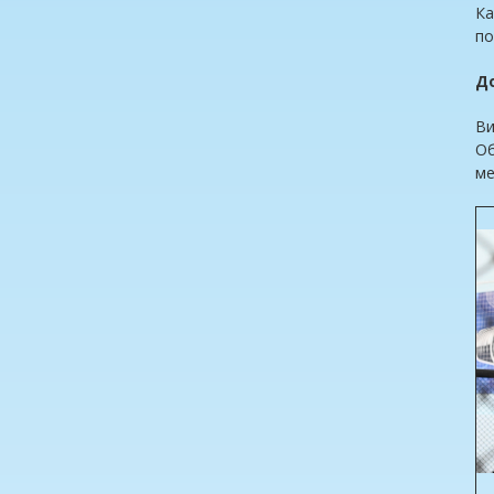
Ка
по
Д
Ви
Об
ме