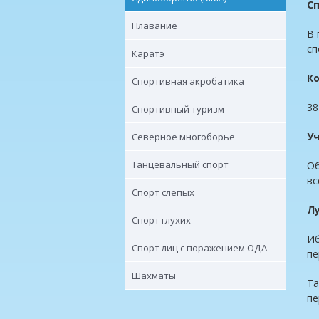
С
Плавание
В 
сп
Каратэ
К
Спортивная акробатика
38
Спортивный туризм
Уч
Северное многоборье
Танцевальный спорт
Об
вс
Спорт слепых
Л
Спорт глухих
Иб
Спорт лиц с поражением ОДА
пе
Шахматы
Та
пе