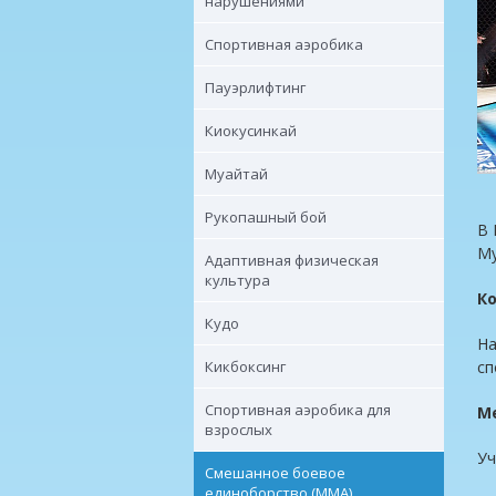
нарушениями
Спортивная аэробика
Пауэрлифтинг
Киокусинкай
Муайтай
Рукопашный бой
В 
Му
Адаптивная физическая
культура
К
Кудо
На
Кикбоксинг
сп
Спортивная аэробика для
М
взрослых
Уч
Смешанное боевое
единоборство (ММА)