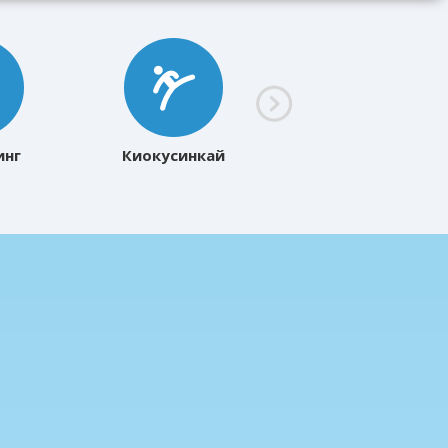
инг
Киокусинкай