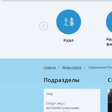
Ад
Кудо
фи
к
Главная
Виды спорта
Смешанное бое
Подразделы
Ушу
Спорт лиц с
интеллектуальными