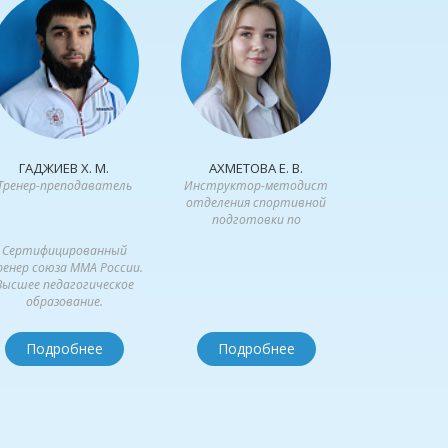
ГАДЖИЕВ Х. М.
АХМЕТОВА Е. В.
Тренер-преподаватель
Инструктор-методист
отделения спортивной
подготовки по
спортивным
Сертифицированный
единоборствам и
енер союза ММА России.
северному многоборью
Высшее педагогическое
образование.
Достижения:
-Мастер ...
Подробнее
Подробнее