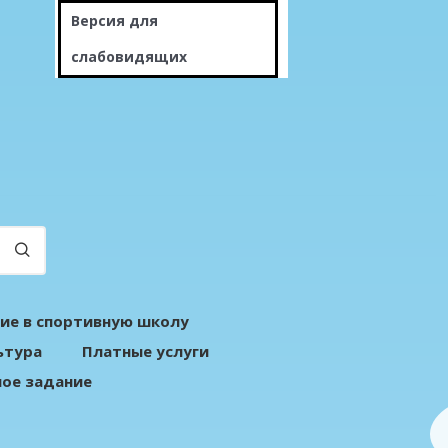
Версия для
слабовидящих
ие в спортивную школу
ьтура
Платные услуги
ое задание