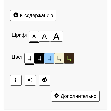
К содержанию
А
Шрифт
А
А
Цвет
Ц
Ц
Ц
Ц
Ц
Дополнительно