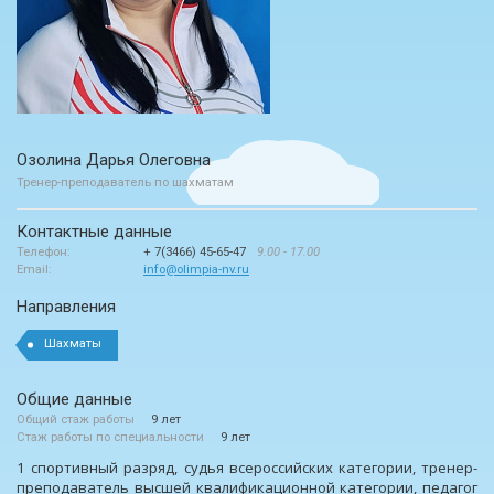
Озолина Дарья Олеговна
Тренер-преподаватель по шахматам
Контактные данные
Телефон:
+ 7(3466) 45-65-47
9.00 - 17.00
Email:
info@olimpia-nv.ru
Направления
Шахматы
Общие данные
Общий стаж работы
9 лет
Стаж работы по специальности
9 лет
1 спортивный разряд, судья всероссийских категории, тренер-
преподаватель высшей квалификационной категории, педагог