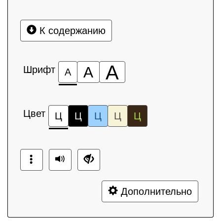
К содержанию
А
Шрифт
А
А
Цвет
Ц
Ц
Ц
Ц
Ц
Дополнительно