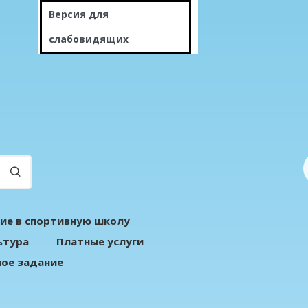
Версия для
слабовидящих
ие в спортивную школу
ьтура
Платные услуги
ое задание