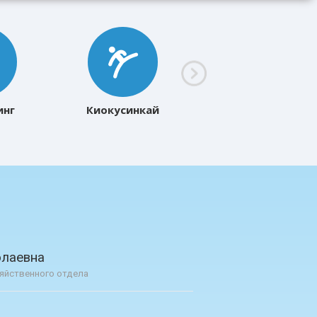
инг
Киокусинкай
олаевна
яйственного отдела