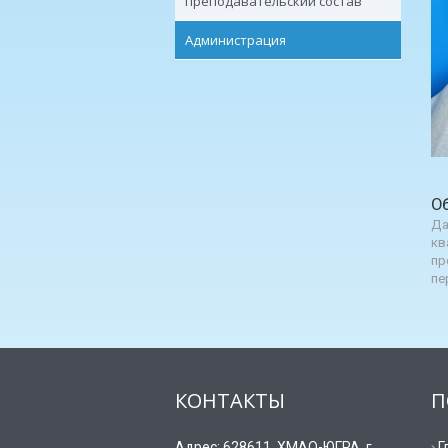
преподавательский состав
Администрация
О
Да
кв
пр
пе
КОНТАКТЫ
П
Адрес: 628611, ХМАО-ЮГРА, г.
Г