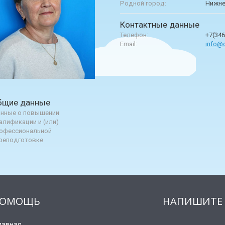
Родной город:
Нижне
Контактные данные
Телефон:
+7(346
Email:
info@o
бщие данные
нные о повышении
алификации и (или)
офессиональной
реподготовке
ОМОЩЬ
НАПИШИТЕ 
лавная