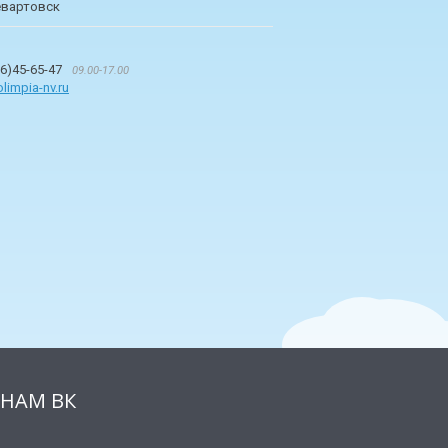
вартовск
6)45-65-47
09.00-17.00
limpia-nv.ru
НАМ ВК