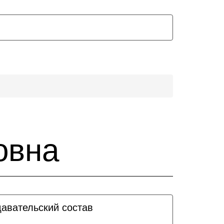
овна
давательский состав