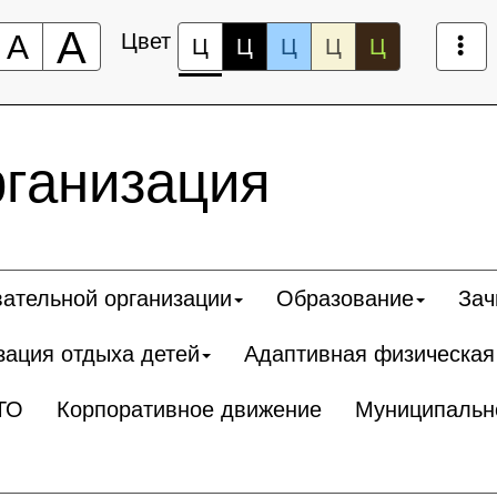
А
А
Цвет
Ц
Ц
Ц
Ц
Ц
рганизация
вательной организации
Образование
Зач
зация отдыха детей
Адаптивная физическая
ТО
Корпоративное движение
Муниципальн