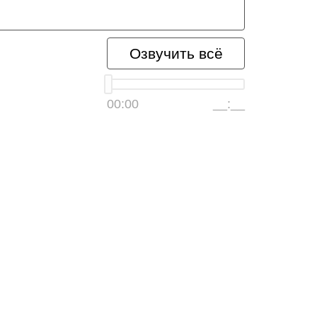
Озвучить всё
00:00
__:__