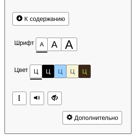
К содержанию
А
Шрифт
А
А
Цвет
Ц
Ц
Ц
Ц
Ц
Дополнительно