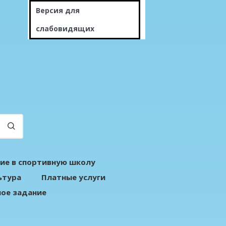
Версия для
слабовидящих
ие в спортивную школу
ьтура
Платные услуги
ое задание