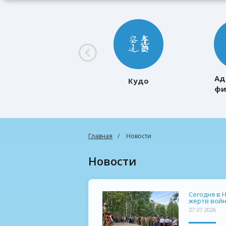
Ад
Кудо
фи
к
Главная
Новости
Новости
Сегодня в 
жертв войн
27.07.2026