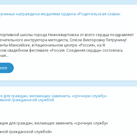
униных награждена медалями ордена «Родительская слава»
портивной школы города Нижневартовска от всего сердца поздравляет
ечательного инструктора-методиста, Олесю Викторовну Петрунину!
анты-Мансийске, в Национальном центре «Россия», на III
ком свадебном фестивале «Россия. Соединяя сердца» состоялась
ая...
нее
 для граждан, желающих заменить «срочную службу»
вной гражданской службой
ция для граждан, желающих заменить «срочную службу»
вной гражданской службой»