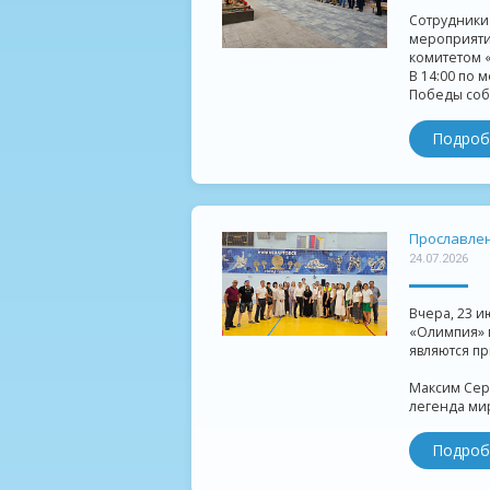
Сотрудники
мероприяти
комитетом 
В 14:00 по 
Победы собр
Подроб
Прославлен
24.07.2026
Вчера, 23 и
«Олимпия» 
являются пр
Максим Сер
легенда мир
Подроб