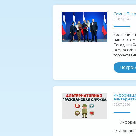
Семья Петр
08.07.2026
Коллектив с
нашего зам
Сегодня в Х
Всероссийс
торжественн
Подроб
Информация
альтернати
08.07.2026
Информа
альтернати