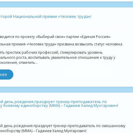
 второй Национальной премии «Человек труда»!
одится по проекту «Выбирай свое» партии «Единая Россия».
ьная премия «Человек труда» призвана возвысить статус человека
ять престиж рабочих профессий, стимулировать уровень
льного роста, воспитывать уважительное отношение к труду у
коления, отметить...
нее
ой день рождения празднует тренер-преподаватель по
 боевому единоборству (ММА) – Гаджиев Халид Мухтарович!
ой день рождения празднует тренер-преподаватель по смешанному
ноборству (ММА) – Гаджиев Халид Мухтарович!