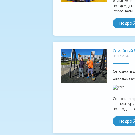
«ЕДИНАЯ РО
председате
Регионально
Подроб
Семейный б
08.07.2026
Сегодня, в 
наполнилас
Состоялся я
Нашим гуру 
преподавате
Подроб