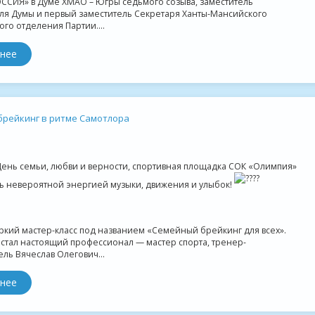
ССИЯ» в Думе ХМАО – Югры седьмого созыва, заместитель
ля Думы и первый заместитель Секретаря Ханты-Мансийского
го отделения Партии....
нее
рейкинг в ритме Самотлора
День семьи, любви и верности, спортивная площадка СОК «Олимпия»
ь невероятной энергией музыки, движения и улыбок!
ркий мастер-класс под названием «Семейный брейкинг для всех».
стал настоящий профессионал — мастер спорта, тренер-
ль Вячеслав Олегович...
нее