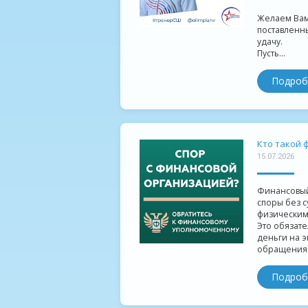
Желаем Вам 
поставленны
удачу.
Пусть...
Подроб
Кто такой 
15.07.2026
Финансовый
споры без 
физическим
Это обязате
деньги на э
обращения.
Подроб