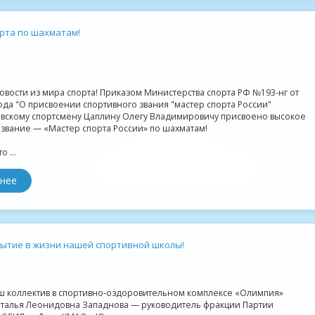
рта по шахматам!
вости из мира спорта! Приказом Министерства спорта РФ №193-нг от
года "О присвоении спортивного звания "мастер спорта России"
вскому спортсмену Цаплину Олегу Владимировичу присвоено высокое
звание — «Мастер спорта России» по шахматам!
 ...
нее
ытие в жизни нашей спортивной школы!
ш коллектив в спортивно-оздоровительном комплексе «Олимпия»
аталья Леонидовна Западнова — руководитель фракции Партии