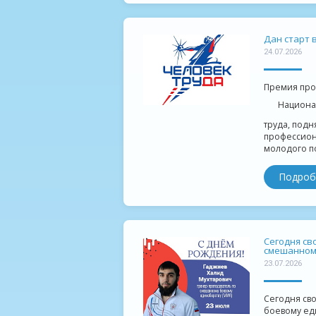
️Дан старт
24.07.2026
Премия пров
Национал
труда, подн
профессиона
молодого по
Подроб
Сегодня св
смешанному
23.07.2026
Сегодня св
боевому еди