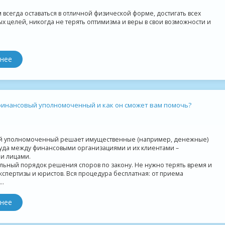
всегда оставаться в отличной физической форме, достигать всех
х целей, никогда не терять оптимизма и веры в свои возможности и
нее
финансовый уполномоченный и как он сможет вам помочь?
 уполномоченный решает имущественные (например, денежные)
суда между финансовыми организациями и их клиентами –
и лицами.
льный порядок решения споров по закону. Не нужно терять время и
кспертизы и юристов. Вся процедура бесплатная: от приема
..
нее