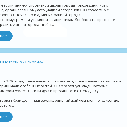
 и воспитанники спортивной школы города присоединились к
ю, организованному ассоциацией ветеранов СВО совместно с
«Воинов отечества» и администрацией города.
местному времени у памятника защитникам Донбасса на проспекте
ались жители города, чтобы...
нее
ные гости в «Олимпии»
юля 2026 года, стены нашего спортивно-оздоровительного комплекса
принимали особенных гостей! К нам заглянули люди, которые
имером мужества, силы духа и преданности своему делу:
геевич Храмцов — наш земляк, олимпийский чемпион по тхэквондо,
ового...
нее