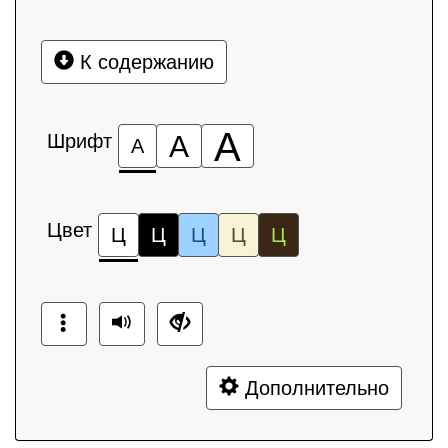
К содержанию
А
Шрифт
А
А
Цвет
Ц
Ц
Ц
Ц
Ц
Дополнительно