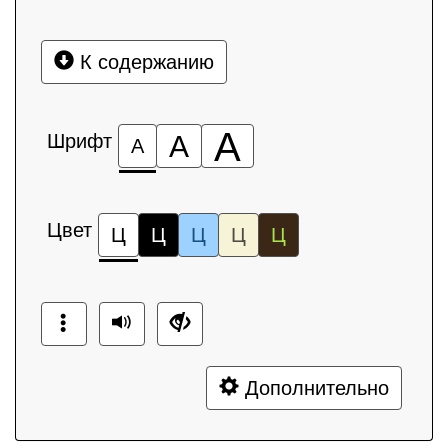
К содержанию
А
Шрифт
А
А
Цвет
Ц
Ц
Ц
Ц
Ц
Дополнительно