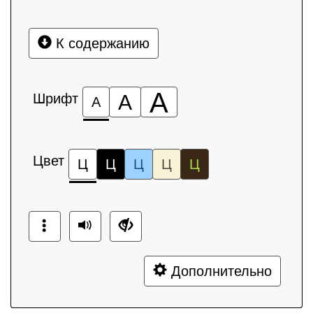
К содержанию
А
Шрифт
А
А
Цвет
Ц
Ц
Ц
Ц
Ц
Дополнительно