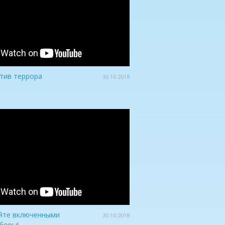
тив террора
30.10.2018
йте включенными
30.10.2018
боры!