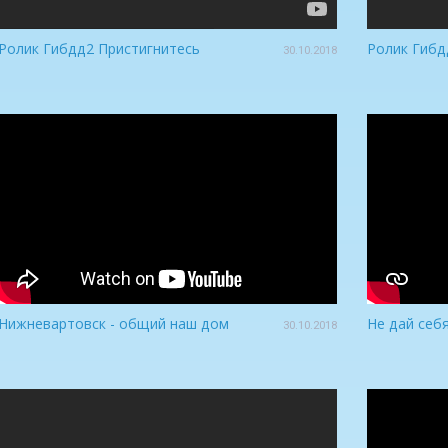
Ролик Гибдд2 Пристигнитесь
Ролик Гибд
30.10.2018
Нижневартовск - общий наш дом
Не дай себ
30.10.2018