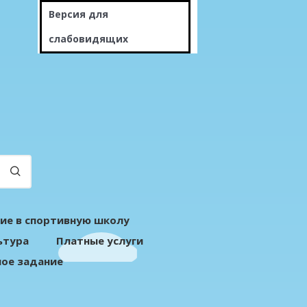
Версия для
слабовидящих
ие в спортивную школу
ьтура
Платные услуги
ое задание