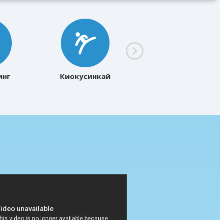
инг
Киокусинкай