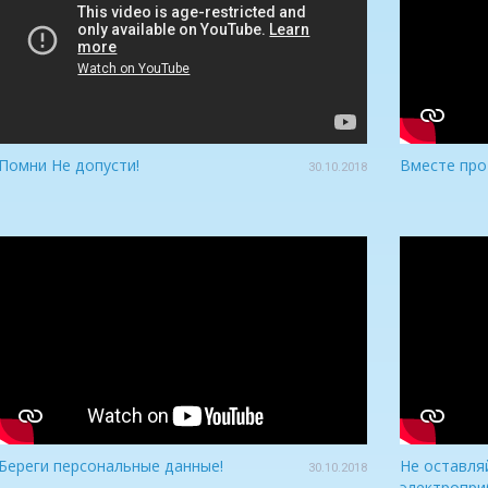
Помни Не допусти!
Вместе про
30.10.2018
Береги персональные данные!
Не оставля
30.10.2018
электропри