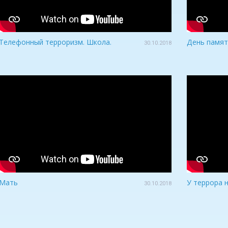
Телефонный терроризм. Школа.
День памят
30.10.2018
Мать
У террора 
30.10.2018