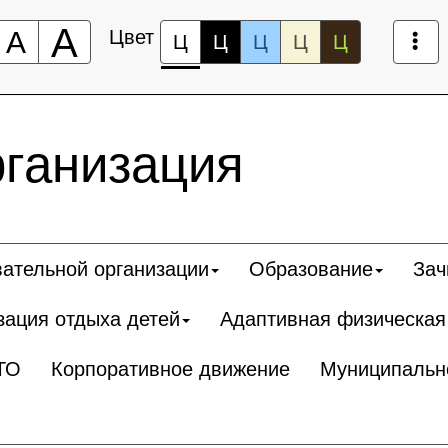
А
А
Цвет
Ц
Ц
Ц
Ц
Ц
рганизация
вательной организации
Образование
Зач
зация отдыха детей
Адаптивная физическая
ТО
Корпоративное движение
Муниципальн