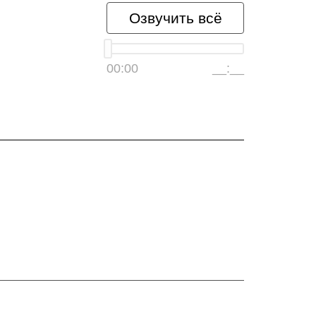
Озвучить всё
00:00
__:__