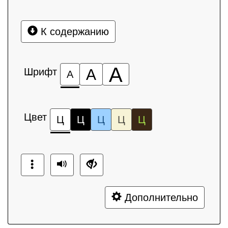
К содержанию
А
Шрифт
А
А
Цвет
Ц
Ц
Ц
Ц
Ц
Дополнительно