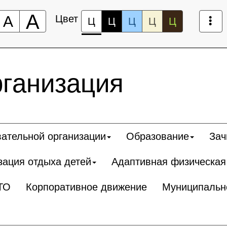
А
А
Цвет
Ц
Ц
Ц
Ц
Ц
рганизация
вательной организации
Образование
Зач
зация отдыха детей
Адаптивная физическая
ТО
Корпоративное движение
Муниципальн