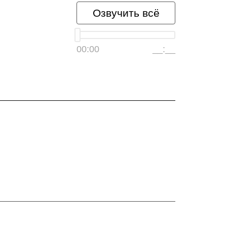
Озвучить всё
00:00
__:__