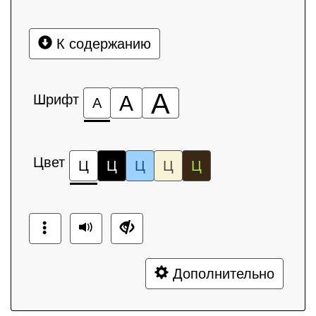
К содержанию
А
Шрифт
А
А
Цвет
Ц
Ц
Ц
Ц
Ц
Дополнительно