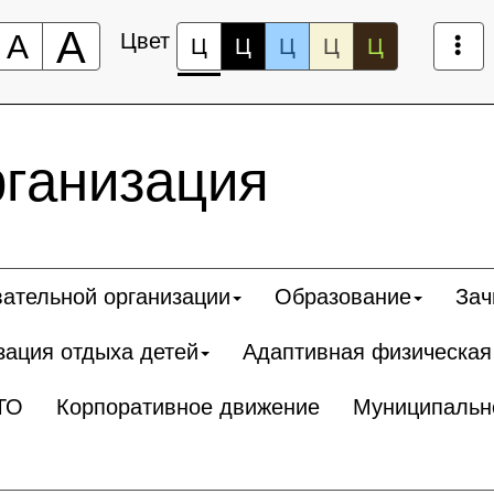
А
А
Цвет
Ц
Ц
Ц
Ц
Ц
рганизация
вательной организации
Образование
Зач
зация отдыха детей
Адаптивная физическая
ТО
Корпоративное движение
Муниципальн