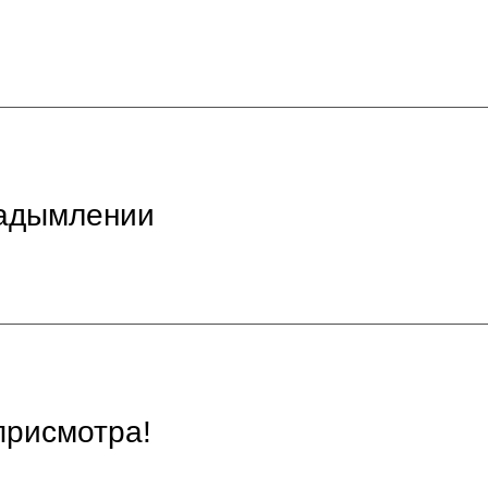
задымлении
присмотра!