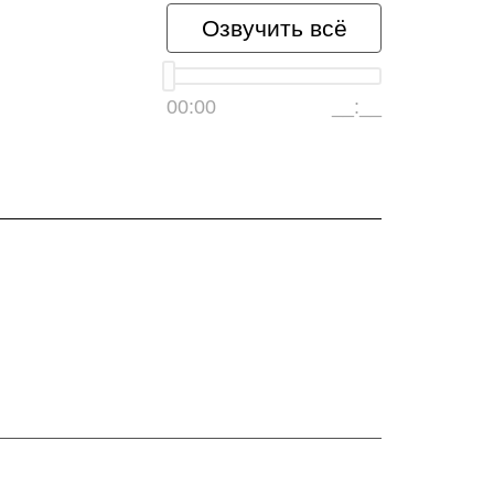
Озвучить всё
00:00
__:__