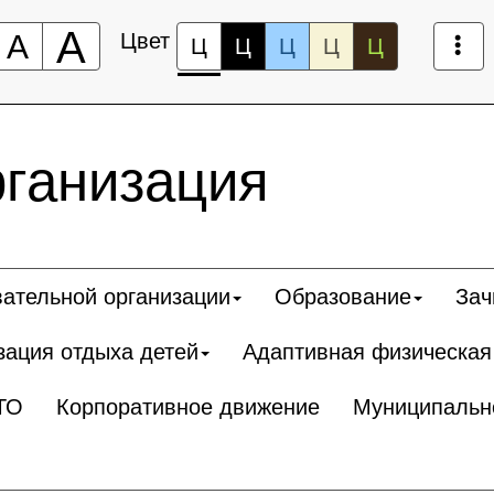
А
А
Цвет
Ц
Ц
Ц
Ц
Ц
рганизация
вательной организации
Образование
Зач
зация отдыха детей
Адаптивная физическая
ТО
Корпоративное движение
Муниципальн