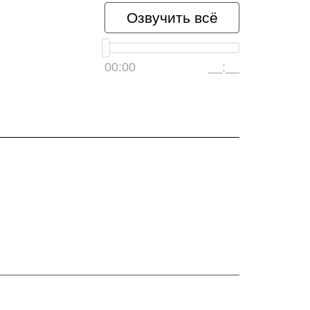
Озвучить всё
00:00
__:__