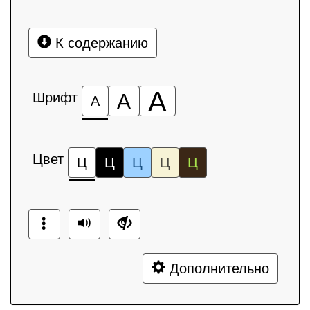
К содержанию
А
Шрифт
А
А
Цвет
Ц
Ц
Ц
Ц
Ц
Дополнительно