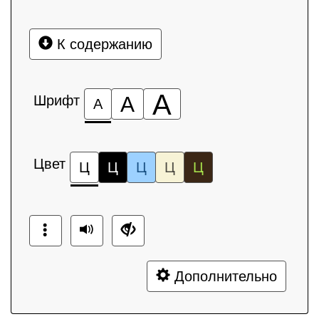
К содержанию
А
Шрифт
А
А
Цвет
Ц
Ц
Ц
Ц
Ц
Дополнительно